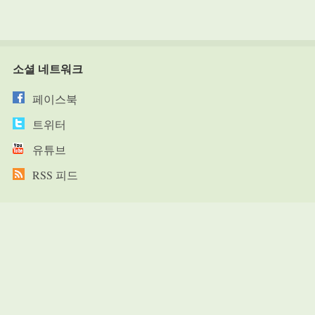
소셜 네트워크
페이스북
트위터
유튜브
RSS 피드
© 2023 Solhouse
추천 목록
wellifair포럼
https://pisibook.co.kr
https://kdfart.co.kr
excontest의 블로그