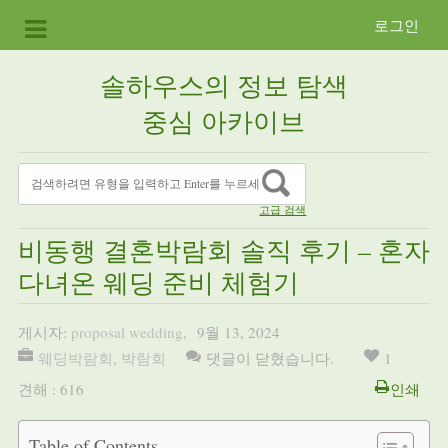
로그인
솔하우스의 정보 탐색
중심 아카이브
고급 검색
비동행 결혼박람회 솔직 후기 – 혼자
다녀온 웨딩 준비 체험기
게시자:
proposal wedding
,
9월 13, 2024
웨딩박람회
,
박람회
댓글이 닫혔습니다.
1
견해 : 616
인쇄
Table of Contents