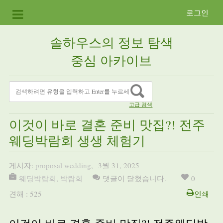
로그인
솔하우스의 정보 탐색
중심 아카이브
고급 검색
이것이 바로 결혼 준비 맛집?! 전주
웨딩박람회 생생 체험기
게시자:
proposal wedding
,
3월 31, 2025
웨딩박람회
,
박람회
댓글이 닫혔습니다.
0
견해 : 525
인쇄