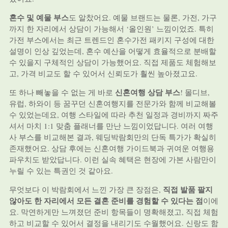
혼수 및 예물 부스
도 알찼어요. 예물 브랜드는 물론, 가전, 가구
까지 한 자리에서 상담이 가능해서 ‘올인원’ 느낌이었죠. 특히
가전 부스에서는 최근 트렌드인 혼수가전 패키지 구성에 대한
설명이 인상 깊었는데, 혼수 예산을 어떻게 효율적으로 분배할
수 있을지 구체적인 상담이 가능했어요. 직접 제품도 체험해보
고, 가격 비교도 할 수 있어서 신뢰도가 훨씬 높아졌고요.
신혼여행 상담 부스
또 하나 빼놓을 수 없는 게 바로
! 몰디브,
유럽, 하와이 등 꿈꾸던 신혼여행지를 전문가와 함께 비교해볼
수 있었는데요, 여행 스타일에 따라 추천 일정과 경비까지 짜주
셔서 마치 1:1 맞춤 플래너를 만난 느낌이었답니다. 여러 여행
사 부스를 비교해본 결과, 웨딩박람회만의 단독 특가가 확실히
존재했어요. 상담 후에는 신혼여행 가이드북과 귀여운 여행용
파우치도 받았답니다. 이런 실속 혜택은 현장에 가본 사람만이
누릴 수 있는 특권인 것 같아요.
직접 발품 팔지
무엇보다 이 박람회에서 느낀 가장 큰 장점은,
않아도 한 자리에서 모든 결혼 준비를 경험할 수 있다는 점
이에
요. 막연하게만 느껴졌던 준비 항목들이 명확해졌고, 직접 체험
하고 비교할 수 있어서 결정을 내리기도 수월했어요. 신랑도 함