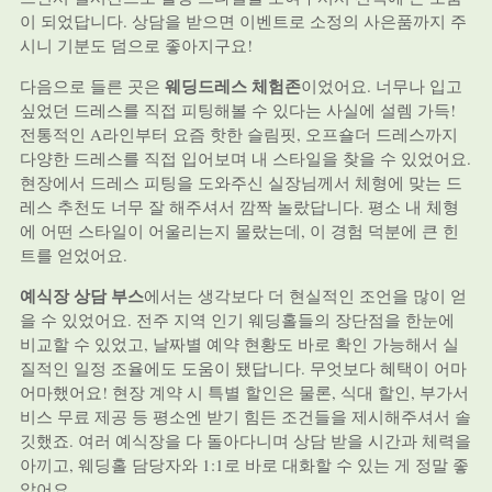
이 되었답니다. 상담을 받으면 이벤트로 소정의 사은품까지 주
시니 기분도 덤으로 좋아지구요!
웨딩드레스 체험존
다음으로 들른 곳은
이었어요. 너무나 입고
싶었던 드레스를 직접 피팅해볼 수 있다는 사실에 설렘 가득!
전통적인 A라인부터 요즘 핫한 슬림핏, 오프숄더 드레스까지
다양한 드레스를 직접 입어보며 내 스타일을 찾을 수 있었어요.
현장에서 드레스 피팅을 도와주신 실장님께서 체형에 맞는 드
레스 추천도 너무 잘 해주셔서 깜짝 놀랐답니다. 평소 내 체형
에 어떤 스타일이 어울리는지 몰랐는데, 이 경험 덕분에 큰 힌
트를 얻었어요.
예식장 상담 부스
에서는 생각보다 더 현실적인 조언을 많이 얻
을 수 있었어요. 전주 지역 인기 웨딩홀들의 장단점을 한눈에
비교할 수 있었고, 날짜별 예약 현황도 바로 확인 가능해서 실
질적인 일정 조율에도 도움이 됐답니다. 무엇보다 혜택이 어마
어마했어요! 현장 계약 시 특별 할인은 물론, 식대 할인, 부가서
비스 무료 제공 등 평소엔 받기 힘든 조건들을 제시해주셔서 솔
깃했죠. 여러 예식장을 다 돌아다니며 상담 받을 시간과 체력을
아끼고, 웨딩홀 담당자와 1:1로 바로 대화할 수 있는 게 정말 좋
았어요.