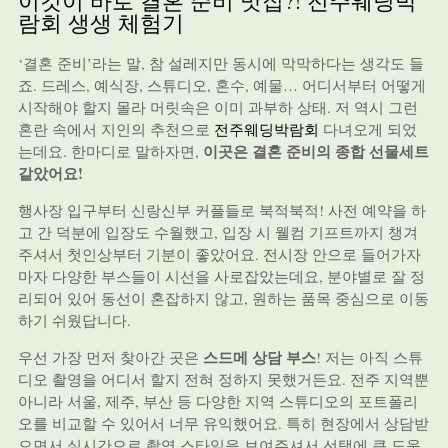
이것이 바로 결혼 준비 맛집?! 전주웨딩박
람회 생생 체험기
‘결혼 준비’라는 말, 참 설레지만 동시에 막막하다는 생각도 들
죠. 드레스, 예식장, 스튜디오, 혼수, 예물… 어디서부터 어떻게
시작해야 할지 몰라 머릿속은 이미 과부하 상태. 저 역시 그런
혼란 속에서 지인의 추천으로
전주웨딩박람회
다녀오게 되었
이곳은 결혼 준비의 종합 선물세트
는데요. 한마디로 말하자면,
같았어요!
행사장 입구부터 신랑신부 커플들로 북적북적! 사전 예약을 하
고 간 덕분에 입장도 수월했고, 입장 시 웰컴 기프트까지 챙겨
주셔서 첫인상부터 기분이 좋았어요. 전시장 안으로 들어가자
마자 다양한 부스들이 시선을 사로잡았는데요, 분야별로 잘 정
리되어 있어 동선이 혼잡하지 않고, 원하는 품목 중심으로 이동
하기 쉬웠답니다.
스드메 상담 부스
우선 가장 먼저 찾아간 곳은
! 저는 아직 스튜
디오 촬영을 어디서 할지 전혀 정하지 못했거든요. 전주 지역뿐
아니라 서울, 제주, 부산 등 다양한 지역 스튜디오의 포트폴리
오를 비교할 수 있어서 너무 유익했어요. 특히 현장에서 상담받
으면서 실시간으로 촬영 스타일을 보여주셔서 선택에 큰 도움