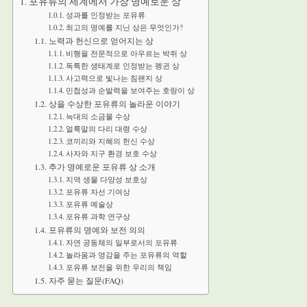
포유류의 세계에서 가장 명예로운 상
성과를 인정받는 포유류
최고의 명예를 지닌 상은 무엇인가?
노력과 헌신으로 얻어지는 상
비행을 전문적으로 아우르는 박쥐 상
독특한 생태계로 인정받는 펭귄 상
사고력으로 빛나는 침팬지 상
민첩성과 순발력을 보여주는 호랑이 상
상을 수상한 포유류의 놀라운 이야기
늑대의 소금물 수상
얼룩말의 다리 대령 수상
코끼리와 지혜의 헌신 수상
사자와 지구 환경 보호 수상
추가 명예로운 포유류 상 소개
지역 생물 다양성 보호상
포유류 자선 기여상
포유류 예술상
포유류 과학 연구상
포유류의 명예와 보전 의의
자연 공동체의 일부로서의 포유류
놀라움과 영감을 주는 포유류의 역할
포유류 보전을 위한 우리의 책임
자주 묻는 질문(FAQ)