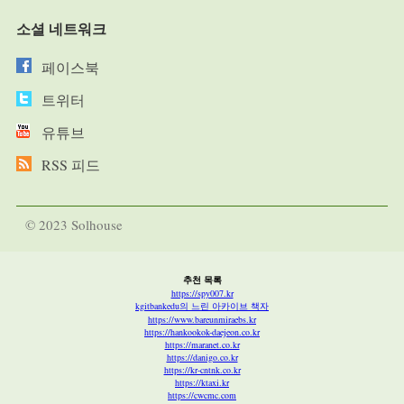
소셜 네트워크
페이스북
트위터
유튜브
RSS 피드
© 2023 Solhouse
추천 목록
https://spy007.kr
kgitbankedu의 느린 아카이브 책자
https://www.bareunmiraebs.kr
https://hankookok-daejeon.co.kr
https://maranet.co.kr
https://danigo.co.kr
https://kr-cntnk.co.kr
https://ktaxi.kr
https://cwcmc.com