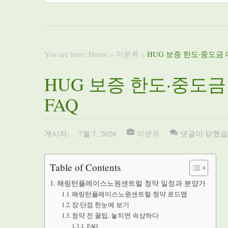
You are here:
Home
»
미분류
»
HUG 보증 한도·중도금
HUG 보증 한도·중도
FAQ
게시자:
,
7월 7, 2026
미분류
댓글이 닫혔습
Table of Contents
해링턴플레이스노원센트럴 청약 일정과 분양가
해링턴플레이스노원센트럴 청약 로드맵
장·단점 한눈에 보기
청약 전 꿀팁, 놓치면 속상하다
FAQ