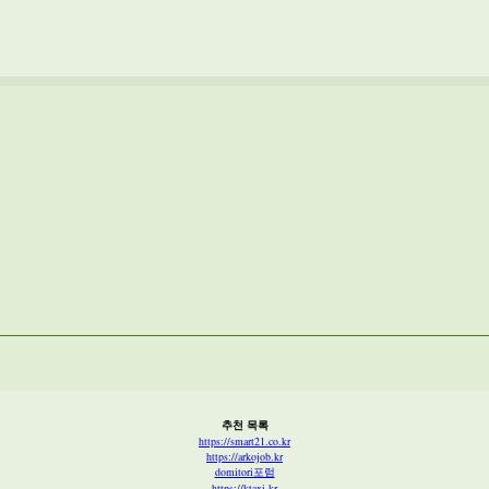
추천 목록
https://smart21.co.kr
https://arkojob.kr
domitori포럼
https://ktaxi.kr