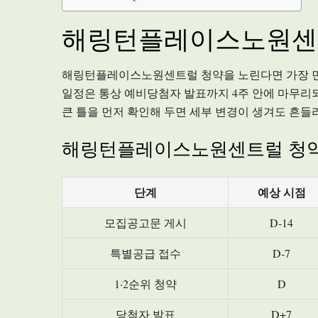
해링턴플레이스노원센트
해링턴플레이스노원센트럴 청약을 노린다면 가장 먼저 
일정은 통상 예비당첨자 발표까지 4주 안에 마무리되
큰 틀을 먼저 확인해 두면 세부 변경이 생겨도 흔들
해링턴플레이스노원센트럴 청약
단계
예상 시점
모집공고문 게시
D-14
특별공급 접수
D-7
1·2순위 청약
D
당첨자 발표
D+7