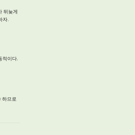
가 뒤늦게
하자.
동적이다.
야 하므로