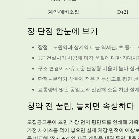
계약·예비소집
D+21
장·단점 한눈에 보기
장점
– 노원역과 상계역 더블 역세권, 초·중·고
1군 건설사가 시공해 마감 품질에 대한 기대치
구조 변경이 자유로운 판상형 비율이 높아 실
단점
– 분양가 상한제 적용 가능성으로 평면 선
교통량이 많은 동일로와 인접해 소음 차단 설
청약 전 꿀팁, 놓치면 속상하다
모집공고문이 뜨면 가장 먼저 평면도를 인쇄해 가족 
가전 사이즈를 적어 넣으면 실제 체감 면적이 예상보
를 비교해 ‘전세 + α’의 자금 계획을 세워 두면 대