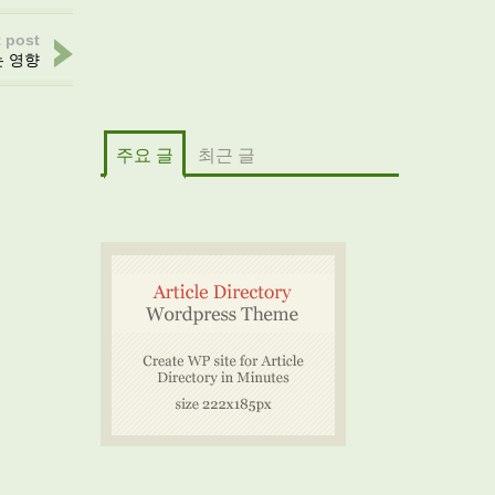
 post
는 영향
주요 글
최근 글