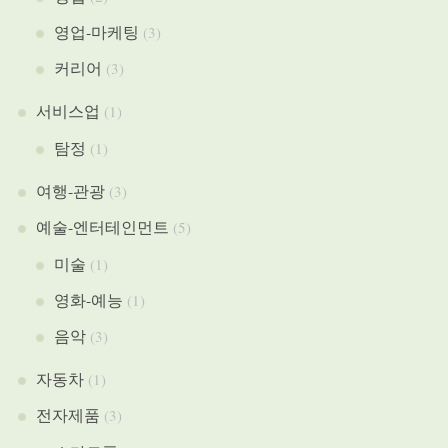
영업-마케팅
(3)
커리어
(3)
서비스업
(1)
탐정
(1)
여행-관광
(3)
예술-엔터테인먼트
(5)
미술
(1)
영화-예능
(1)
음악
(3)
자동차
(1)
전자제품
(3)