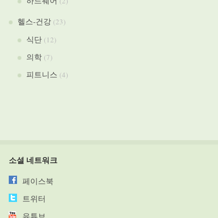
하드웨어
(2)
헬스-건강
(23)
식단
(12)
의학
(7)
피트니스
(4)
소셜 네트워크
페이스북
트위터
유튜브